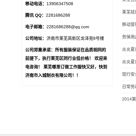
移动电话：
13906347508
莱芜挂
腾讯 QQ：
2281686288
移动营
电子邮箱：
2281686288@qq.com
劳保用
公司地址：
济南市莱芜高新区龙泽苑8号楼
炎炎夏
公司郑重承诺：所有服装保证在品质相同的
前提下，执行莱芜区同行业低价格！ 欢迎来
炎炎夏
电咨询！ 莱芜哪里订做工作服快又好，快到
现行安
济南市入城制衣有限公司！！
日常劳
201