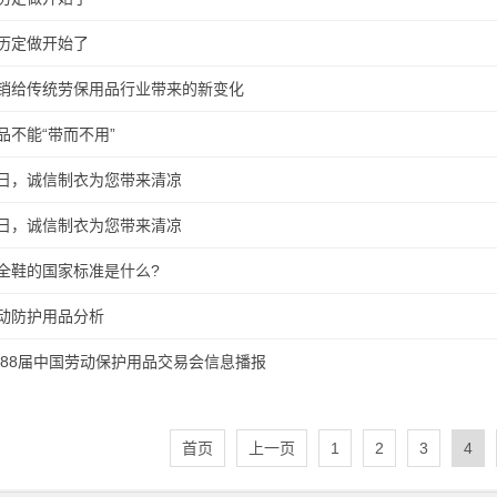
历定做开始了
销给传统劳保用品行业带来的新变化
品不能“带而不用”
日，诚信制衣为您带来清凉
日，诚信制衣为您带来清凉
全鞋的国家标准是什么?
动防护用品分析
4第88届中国劳动保护用品交易会信息播报
首页
上一页
1
2
3
4